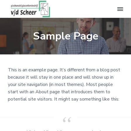
S
D
S
p
o
p
r
o
r
G
i
r
i
l
a
Sample Page
n
n
n
s
g
a
g
h
a
n
a
n
n
a
r
a
d
a
d
a
e
l
r
e
r
This is an example page. It’s different from a blog post
v
d
h
d
because it will stay in one place and will show up in
a
n
e
o
e
your site navigation (in most themes). Most people
d
h
o
v
start with an About page that introduces them to
e
o
f
o
potential site visitors. It might say something like this:
r
S
o
d
e
c
f
i
t
h
e
d
n
t
e
n
h
e