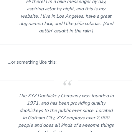
r
Hi there! I’m a bike messenger by day,
a
o
k
aspiring actor by night, and this is my
v
u
s
website. I live in Los Angeles, have a great
i
d
t
dog named Jack, and I like piña coladas. (And
g
gettin’ caught in the rain.)
a
t
i
e
…or something like this:
The XYZ Doohickey Company was founded in
1971, and has been providing quality
doohickeys to the public ever since. Located
in Gotham City, XYZ employs over 2,000
people and does all kinds of awesome things