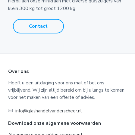
hierbij aan onze minikraan met diverse glaszuigers van
klein 300 kg tot groot 1200 kg
Contact
F
Over ons
o
Heeft u een uitdaging voor ons mail of bel ons
vrijblijvend. Wij zijn altijd bereid om bij u langs te komen
o
voor het maken van een offerte of advies.
t
info@glashandelvanderscheer.nl
e
Download onze algemene voorwaarden
r
Algemene voorwaarden consument