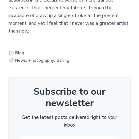
r
a
o
k
existence, that I neglect my talents. I should be
n
v
u
s
incapable of drawing a single stroke at the present
i
d
t
t
moment; and yet I feel that I never was a greater artist
g
than now.
e
a
t
r
i
Blog
a
e
News
,
Photography
,
Sailing
c
t
Subscribe to our
i
newsletter
e
s
Get the latest posts delivered right to your
inbox