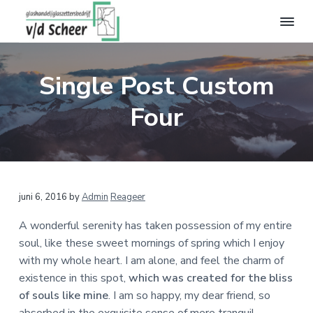
S
D
S
p
o
p
r
o
r
G
i
r
i
l
a
Single Post Custom
n
n
n
s
g
a
g
h
Four
a
n
a
n
n
a
r
a
d
a
d
a
e
l
r
e
r
v
d
h
d
a
L
juni 6, 2016
by
Admin
Reageer
n
e
o
e
d
h
o
v
e
e
A wonderful serenity has taken possession of my entire
o
f
o
r
soul, like these sweet mornings of spring which I enjoy
S
e
o
d
e
with my whole heart. I am alone, and feel the charm of
c
f
i
t
h
s
existence in this spot,
which was created for the bliss
e
d
n
t
of souls like mine
. I am so happy, my dear friend, so
e
I
n
h
e
absorbed in the exquisite sense of mere tranquil