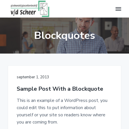
S
D
S
p
o
p
r
o
r
G
i
r
i
l
a
Blockquotes
n
n
n
s
g
a
g
h
a
n
a
n
n
a
r
a
d
a
d
a
e
l
r
e
r
v
d
h
d
a
september 1, 2013
n
e
o
e
d
Sample Post With a Blockquote
h
o
v
e
o
f
o
r
This is an example of a WordPress post, you
S
o
d
e
could edit this to put information about
c
f
i
t
h
yourself or your site so readers know where
e
d
n
t
you are coming from.
e
n
h
e