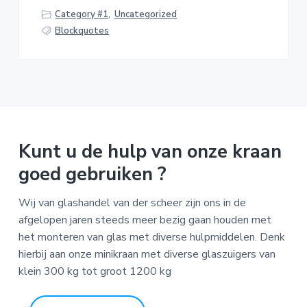
r
a
o
k
Category #1
,
Uncategorized
v
u
s
Blockquotes
i
d
t
g
a
t
i
e
Kunt u de hulp van onze kraan
goed gebruiken ?
Wij van glashandel van der scheer zijn ons in de
afgelopen jaren steeds meer bezig gaan houden met
het monteren van glas met diverse hulpmiddelen. Denk
hierbij aan onze minikraan met diverse glaszuigers van
klein 300 kg tot groot 1200 kg