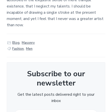
r
a
o
k
existence, that I neglect my talents. I should be
n
v
u
s
incapable of drawing a single stroke at the present
i
d
t
t
moment; and yet I feel that I never was a greater artist
g
than now.
e
a
t
r
i
Blog
,
Masonry
a
e
Fashion
,
Men
c
t
Subscribe to our
i
newsletter
e
s
Get the latest posts delivered right to your
inbox