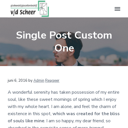
S
D
S
p
o
p
r
o
r
G
i
r
i
l
a
Single Post Custom
n
n
n
s
g
a
g
h
One
a
n
a
n
n
a
r
a
d
a
d
a
e
l
r
e
r
v
d
h
d
a
L
juni 6, 2016
by
Admin
Reageer
n
e
o
e
d
h
o
v
e
e
A wonderful serenity has taken possession of my entire
o
f
o
r
soul, like these sweet mornings of spring which I enjoy
S
e
o
d
e
with my whole heart. I am alone, and feel the charm of
c
f
i
t
h
s
existence in this spot,
which was created for the bliss
e
d
n
t
of souls like mine
. I am so happy, my dear friend, so
e
I
n
h
e
absorbed in the exquisite sense of mere tranquil