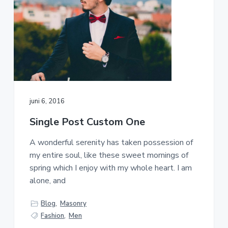
r
a
o
k
v
u
s
i
d
t
g
a
t
i
e
juni 6, 2016
Single Post Custom One
A wonderful serenity has taken possession of
my entire soul, like these sweet mornings of
spring which I enjoy with my whole heart. I am
alone, and
Blog
,
Masonry
Fashion
,
Men